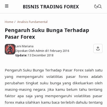
BISNIS TRADING FOREX
Home
Analisis Fundamental
Pengaruh Suku Bunga Terhadap
Pasar Forex
Saham
Emas
Leni Mariana
Contract For Difference
Diposkan Oleh Admin di
1 February 2016
Update:
13 December 2018
Obligasi
Emas
Dasar-dasar Forex
Exchange Trade Fund
Saham
Pengaruh Suku Bunga Terhadap Pasar Forex salah satu
Analisis Teknikal
Reksadana
Agriculture
yang mempengaruhi volatilitas pasar forex adalah
Oil
Analisis Fundamental
perubahan tingkat suku bunga yang dikeluarkan oleh
Finance
masing-masing negara. Jika kamu belum tahu tentang
Broker Forex
Mining
faktor apa saja yang mempengaruhi volatilitas pasar
Signal Forex
forex maka silahkan kamu baca terlebih dahulu tentang
Infrastructure