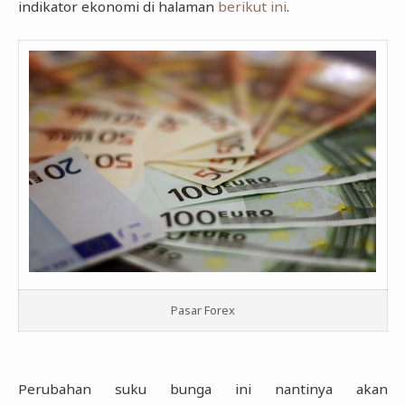
indikator ekonomi di halaman
berikut ini
.
Forex Calendar
Consumer Goods
Basic Industry
Miscellaneous Industry
Property & Building Construction
Trade & Services
Pasar Forex
Perubahan suku bunga ini nantinya akan