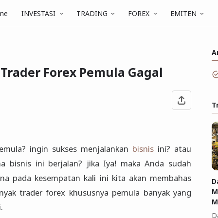
me
INVESTASI
TRADING
FOREX
EMITEN
A
Trader Forex Pemula Gagal
T
mula? ingin sukses menjalankan
bisnis
ini? atau
 bisnis ini berjalan? jika Iya! maka Anda sudah
ena pada kesempatan kali ini kita akan membahas
D
nyak trader forex khususnya pemula banyak yang
M
M
.
D