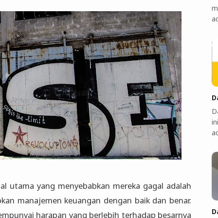
m
a
D
Da
in
a
hal utama yang menyebabkan mereka gagal adalah
pkan manajemen keuangan dengan baik dan benar.
D
mempunyai harapan yang berlebih terhadap besarnya