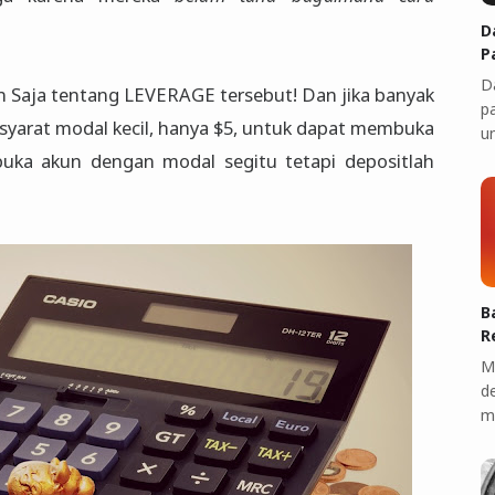
D
P
D
an Saja tentang LEVERAGE tersebut! Dan jika banyak
p
 syarat modal kecil, hanya $5, untuk dapat membuka
u
uka akun dengan modal segitu tetapi depositlah
B
R
M
d
m