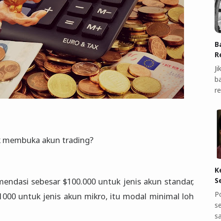
B
R
J
b
r
k membuka akun trading?
K
S
ndasi sebesar $100.000 untuk jenis akun standar,
P
1000 untuk jenis akun mikro, itu modal minimal loh
s
s