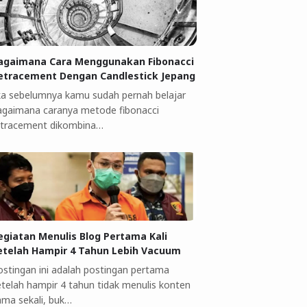
agaimana Cara Menggunakan Fibonacci
etracement Dengan Candlestick Jepang
ika sebelumnya kamu sudah pernah belajar
agaimana caranya metode fibonacci
etracement dikombina…
egiatan Menulis Blog Pertama Kali
etelah Hampir 4 Tahun Lebih Vacuum
ostingan ini adalah postingan pertama
etelah hampir 4 tahun tidak menulis konten
ama sekali, buk…