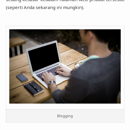
Forex Calendar
(seperti Anda sekarang ini mungkin).
Consumer Goods
Basic Industry
Miscellaneous Industry
Property & Building Construction
Trade & Services
Blogging