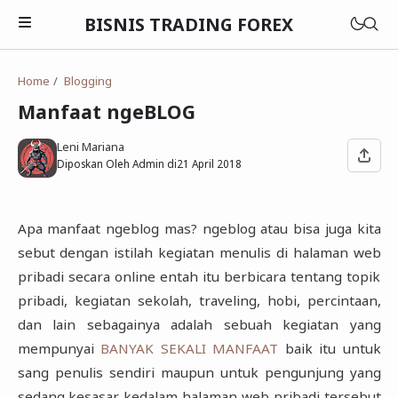
BISNIS TRADING FOREX
Home
Blogging
Manfaat ngeBLOG
Saham
Leni Mariana
Diposkan Oleh Admin di
21 April 2018
Emas
Contract For Difference
Obligasi
Emas
Apa manfaat ngeblog mas? ngeblog atau bisa juga kita
Dasar-dasar Forex
Exchange Trade Fund
sebut dengan istilah kegiatan menulis di halaman web
Saham
Analisis Teknikal
pribadi secara online entah itu berbicara tentang topik
Reksadana
Agriculture
Oil
pribadi, kegiatan sekolah, traveling, hobi, percintaan,
Analisis Fundamental
Finance
dan lain sebagainya adalah sebuah kegiatan yang
Broker Forex
mempunyai
BANYAK SEKALI MANFAAT
baik itu untuk
Mining
sang penulis sendiri maupun untuk pengunjung yang
Signal Forex
Infrastructure
sedang kesasar kedalam halaman web pribadi tersebut