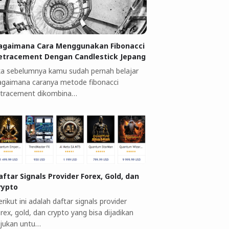
agaimana Cara Menggunakan Fibonacci
etracement Dengan Candlestick Jepang
ika sebelumnya kamu sudah pernah belajar
agaimana caranya metode fibonacci
etracement dikombina…
aftar Signals Provider Forex, Gold, dan
rypto
rikut ini adalah daftar signals provider
rex, gold, dan crypto yang bisa dijadikan
ujukan untu…