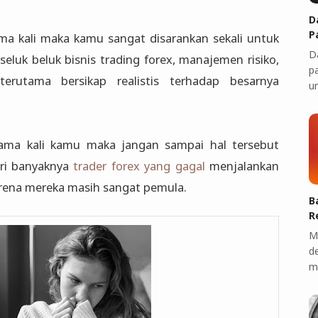
D
P
ma kali maka kamu sangat disarankan sekali untuk
D
luk beluk bisnis trading forex, manajemen risiko,
p
erutama bersikap realistis terhadap besarnya
u
tama kali kamu maka jangan sampai hal tersebut
ri banyaknya
trader forex yang gagal
menjalankan
arena mereka masih sangat pemula.
B
R
M
d
m