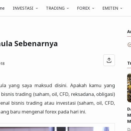
me
INVESTASI
TRADING
FOREX
EMITEN
A
mula Sebenarnya
T
018
mula yang saya maksud disini. Apakah kamu yang
snis trading (saham, oil, CFD, reksadana, obligasi)
l bisnis trading atau investasi (saham, oil, CFD,
D
ang baru mengenal forex pada hari ini.
M
M
D