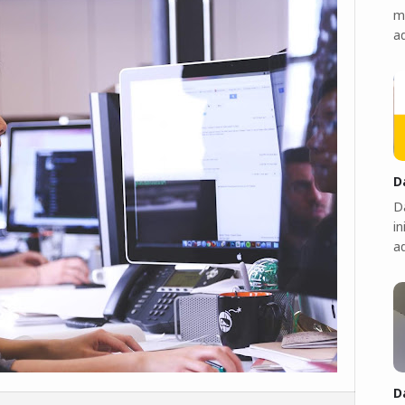
m
a
D
Da
in
a
D