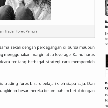
B
R
an Trader Forex Pemula
J
b
r
sama sekali dengan perdagangan di bursa maupun
ang menggunakan margin atau leverage. Kamu harus
bicara tentang berbagai strategi cara memperoleh
s trading forex bisa dipelajari oleh siapa saja. Dan
D
C
mungkinan besar mereka belum paham betul dengan
Be
fo
r