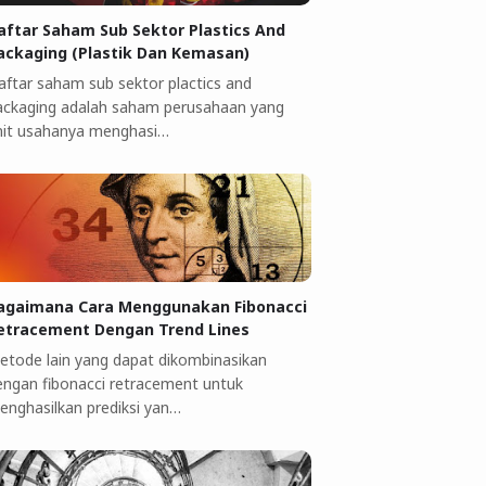
aftar Saham Sub Sektor Plastics And
ackaging (Plastik Dan Kemasan)
aftar saham sub sektor plactics and
ackaging adalah saham perusahaan yang
nit usahanya menghasi…
agaimana Cara Menggunakan Fibonacci
etracement Dengan Trend Lines
etode lain yang dapat dikombinasikan
engan fibonacci retracement untuk
enghasilkan prediksi yan…