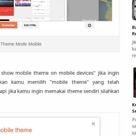
B
R
J
 Theme Mode Mobile
b
r
s. show mobile theme on mobile devices" jika ingin
kan kamu memilih "mobile theme" yang telah
tapi jika kamu ingin memakai theme sendiri silahkan
K
S
P
s
s