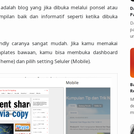
adalah blog yang jika dibuka melalui ponsel atau
D
P
mpilan baik dan informatif seperti ketika dibuka
D
p
u
endly caranya sangat mudah. Jika kamu memakai
emplates bawaan, kamu bisa membuka dashboard
eme) dan pilih setting Seluler (Mobile).
B
R
M
d
m