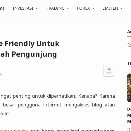
me
INVESTASI
TRADING
FOREX
EMITEN
A
e Friendly Untuk
ah Pengunjung
T
18
 sangat penting untuk diperhatikan. Kenapa? Karena
an besar pengguna internet mengakses blog atau
D
uler.
M
M
D
atau website
pun harus mengikuti perkembangan