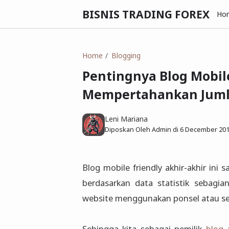
BISNIS TRADING FOREX
Ho
Home
Blogging
Pentingnya Blog Mobil
Mempertahankan Juml
Leni Mariana
Diposkan Oleh Admin di
6 December 20
Blog mobile friendly akhir-akhir ini
berdasarkan data statistik sebagi
website menggunakan ponsel atau sel
Sehingga kita sebagai pemilik
blog 