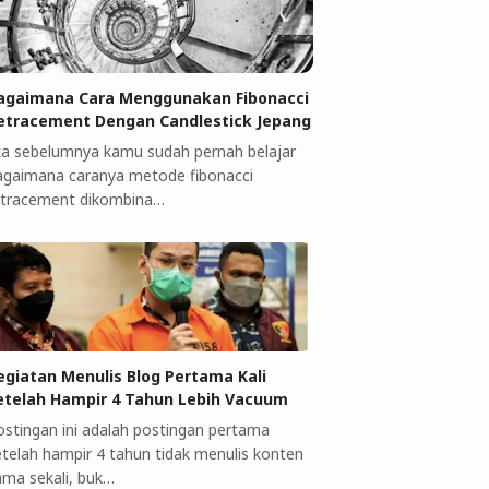
agaimana Cara Menggunakan Fibonacci
etracement Dengan Candlestick Jepang
ika sebelumnya kamu sudah pernah belajar
agaimana caranya metode fibonacci
etracement dikombina…
egiatan Menulis Blog Pertama Kali
etelah Hampir 4 Tahun Lebih Vacuum
ostingan ini adalah postingan pertama
etelah hampir 4 tahun tidak menulis konten
ama sekali, buk…