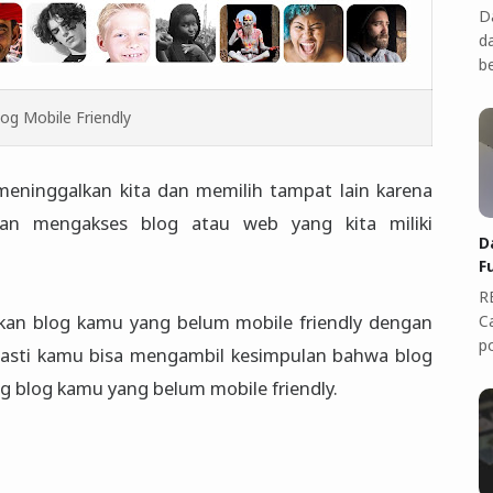
D
d
b
log Mobile Friendly
 meninggalkan kita dan memilih tampat lain karena
an mengakses blog atau web yang kita miliki
D
F
R
an blog kamu yang belum mobile friendly dengan
C
p
). Pasti kamu bisa mengambil kesimpulan bahwa blog
ng blog kamu yang belum mobile friendly.