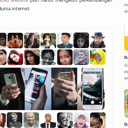
m
 dunia internet.
a
D
Da
in
a
D