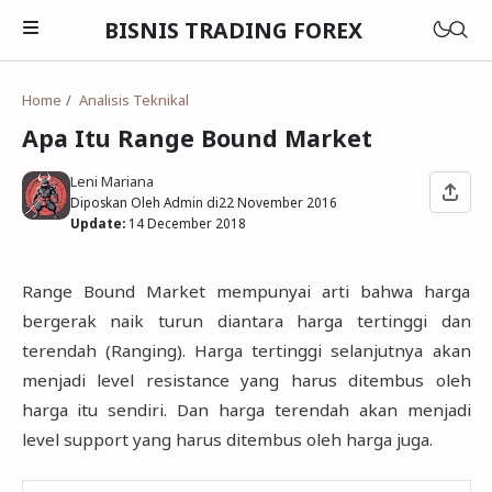
BISNIS TRADING FOREX
Home
Analisis Teknikal
Apa Itu Range Bound Market
Saham
Leni Mariana
Diposkan Oleh Admin di
22 November 2016
Emas
Update:
14 December 2018
Contract For Difference
Obligasi
Emas
Dasar-dasar Forex
Range Bound Market mempunyai arti bahwa harga
Exchange Trade Fund
Saham
bergerak naik turun diantara harga tertinggi dan
Analisis Teknikal
Reksadana
Agriculture
terendah (Ranging). Harga tertinggi selanjutnya akan
Oil
Analisis Fundamental
menjadi level resistance yang harus ditembus oleh
Finance
harga itu sendiri. Dan harga terendah akan menjadi
Broker Forex
Mining
level support yang harus ditembus oleh harga juga.
Signal Forex
Infrastructure