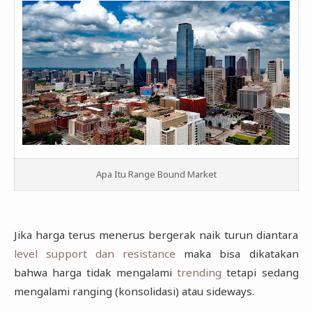
Forex Calendar
Consumer Goods
Basic Industry
Miscellaneous Industry
Property & Building Construction
Trade & Services
Apa Itu Range Bound Market
Jika harga terus menerus bergerak naik turun diantara
level support dan resistance
maka bisa dikatakan
bahwa harga tidak mengalami
trending
tetapi sedang
mengalami ranging (konsolidasi) atau sideways.